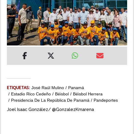
INSÓLITAS
MULTIMEDIA
IMPRESO
ETIQUETAS:
José Raúl Mulino
Panamá
Estadio Rico Cedeño
Béisbol
Béisbol Herrera
Presidencia De La República De Panamá
Pandeportes
Joel Isaac González/ @GonzalezKmarena