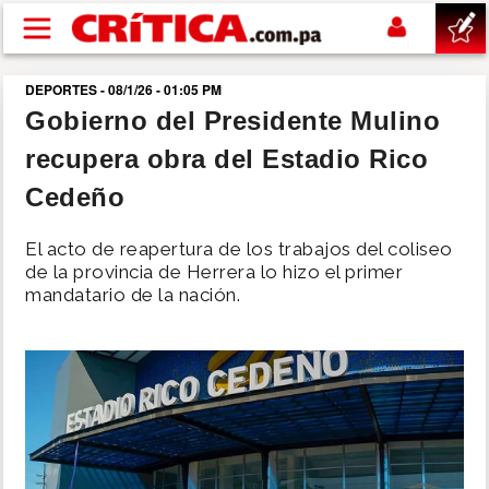
Pasar al contenido principal
DEPORTES - 08/1/26 - 01:05 PM
buscar
Gobierno del Presidente Mulino
recupera obra del Estadio Rico
SUCESOS
Cedeño
NACIONAL
El acto de reapertura de los trabajos del coliseo
de la provincia de Herrera lo hizo el primer
POLÍTICA
mandatario de la nación.
SHOW
DEPORTES
MUNDO