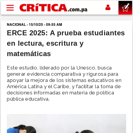
Pasar al contenido principal
NACIONAL - 15/10/25 - 09:55 AM
buscar
ERCE 2025: A prueba estudiantes
en lectura, escritura y
SUCESOS
matemáticas
NACIONAL
Este estudio, liderado por la Unesco, busca
generar evidencia comparativa y rigurosa para
POLÍTICA
apoyar la mejora de los sistemas educativos en
América Latina y el Caribe, y facilitar la toma de
decisiones informadas en materia de política
SHOW
pública educativa.
DEPORTES
MUNDO