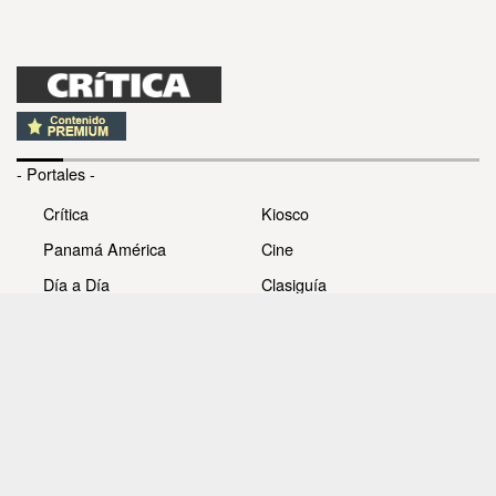
- Portales -
Crítica
Kiosco
Panamá América
Cine
Día a Día
Clasiguía
Mujer
Prémiate
Recetas
Impresora Pacífico
- Redes sociales -