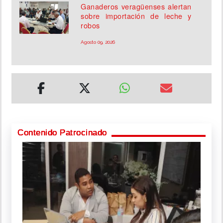
Ganaderos veragüenses alertan
sobre importación de leche y
robos
Agosto 09, 2026
Contenido Patrocinado