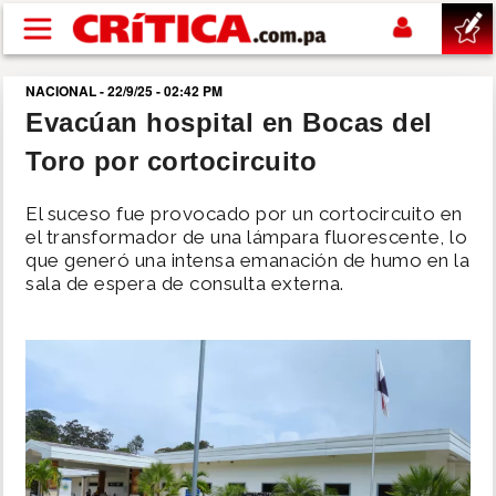
Pasar al contenido principal
NACIONAL - 22/9/25 - 02:42 PM
buscar
Evacúan hospital en Bocas del
Toro por cortocircuito
SUCESOS
El suceso fue provocado por un cortocircuito en
NACIONAL
el transformador de una lámpara fluorescente, lo
que generó una intensa emanación de humo en la
sala de espera de consulta externa.
POLÍTICA
SHOW
DEPORTES
MUNDO