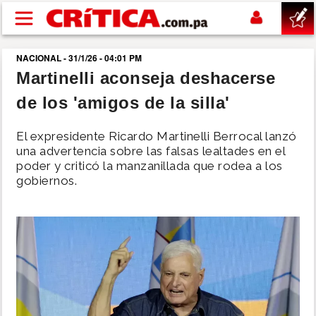
Pasar al contenido principal
NACIONAL - 31/1/26 - 04:01 PM
buscar
Martinelli aconseja deshacerse
de los 'amigos de la silla'
SUCESOS
El expresidente Ricardo Martinelli Berrocal lanzó
NACIONAL
una advertencia sobre las falsas lealtades en el
poder y criticó la manzanillada que rodea a los
gobiernos.
POLÍTICA
SHOW
DEPORTES
MUNDO