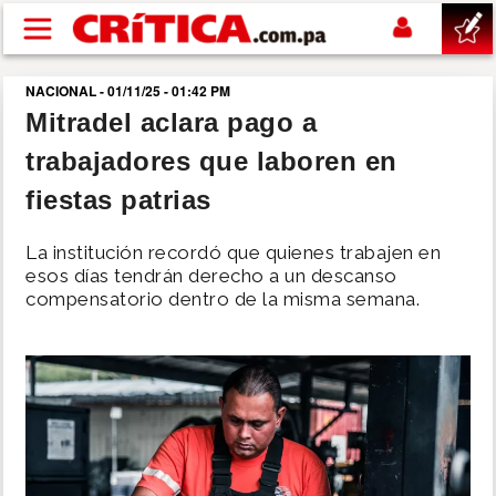
Pasar al contenido principal
NACIONAL - 01/11/25 - 01:42 PM
buscar
Mitradel aclara pago a
trabajadores que laboren en
SUCESOS
fiestas patrias
NACIONAL
La institución recordó que quienes trabajen en
esos días tendrán derecho a un descanso
POLÍTICA
compensatorio dentro de la misma semana.
SHOW
DEPORTES
MUNDO