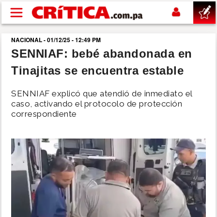
Pasar al contenido principal
NACIONAL - 01/12/25 - 12:49 PM
buscar
SENNIAF: bebé abandonada en
Tinajitas se encuentra estable
SUCESOS
SENNIAF explicó que atendió de inmediato el
NACIONAL
caso, activando el protocolo de protección
correspondiente
POLÍTICA
SHOW
DEPORTES
MUNDO