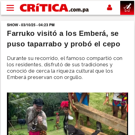
Pasar al contenido principal
SHOW - 03/10/25 - 04:23 PM
buscar
Farruko visitó a los Emberá, se
puso taparrabo y probó el cepo
SUCESOS
Durante su recorrido, el famoso compartió con
NACIONAL
los residentes, disfrutó de sus tradiciones y
conoció de cerca la riqueza cultural que los
Emberá preservan con orgullo.
POLÍTICA
SHOW
DEPORTES
MUNDO