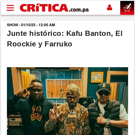
Pasar al contenido principal
SHOW - 01/10/25 - 12:00 AM
buscar
Junte histórico: Kafu Banton, El
Roockie y Farruko
SUCESOS
NACIONAL
POLÍTICA
SHOW
DEPORTES
MUNDO