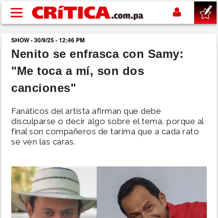
Pasar al contenido principal
SHOW - 30/9/25 - 12:46 PM
buscar
Nenito se enfrasca con Samy:
"Me toca a mí, son dos
SUCESOS
canciones"
NACIONAL
Fanáticos del artista afirman que debe
disculparse o decir algo sobre el tema, porque al
POLÍTICA
final son compañeros de tarima que a cada rato
se ven las caras.
SHOW
DEPORTES
MUNDO