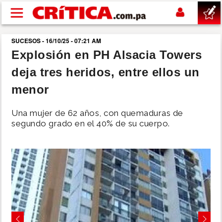
Pasar al contenido principal
SUCESOS - 16/10/25 - 07:21 AM
buscar
Explosión en PH Alsacia Towers
deja tres heridos, entre ellos un
SUCESOS
menor
NACIONAL
Una mujer de 62 años, con quemaduras de
segundo grado en el 40% de su cuerpo.
POLÍTICA
SHOW
DEPORTES
MUNDO