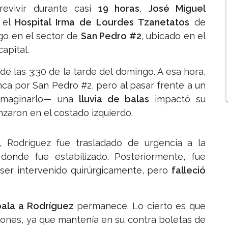
evivir durante casi
19 horas
,
José Miguel
n el
Hospital Irma de Lourdes Tzanetatos
de
go en el sector de
San Pedro #2
, ubicado en el
capital.
e las 3:30 de la tarde del domingo. A esa hora,
ca por San Pedro #2, pero al pasar frente a un
n imaginarlo— una
lluvia de balas
impactó su
anzaron en el costado izquierdo.
 Rodríguez fue trasladado de urgencia a la
 donde fue estabilizado. Posteriormente, fue
 ser intervenido quirúrgicamente, pero
falleció
bala a Rodríguez
permanece. Lo cierto es que
iones, ya que mantenía en su contra boletas de