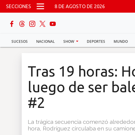
Pasar al contenido principal
SECCIONES
8 DE AGOSTO DE 2026
buscar
SUCESOS
NACIONAL
SHOW
DEPORTES
MUNDO
Sucesos
Nacional
Tras 19 horas: 
Política
luego de ser ba
Show
#2
Deportes
La trágica secuencia comenzó alrededor 
hora, Rodríguez circulaba en su camion
Mundo