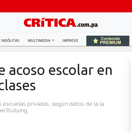
INSÓLITAS
MULTIMEDIA
IMPRESO
e acoso escolar en
clases
as escuelas privadas, según datos de la la
l Bullying.