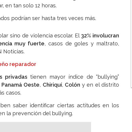
, en tan solo 12 horas.
dos podrían ser hasta tres veces más.
ar sino de violencia escolar. El
32% involucran
lencia muy fuerte
, casos de goles y maltrato,
 Noticias.
ueño reparador
s privadas
tienen mayor índice de “bullying”
e
Panamá Oeste
,
Chiriquí
,
Colón
y en el distrito
ás casos.
en saber identificar ciertas actitudes en los
en la prevención del bullying.