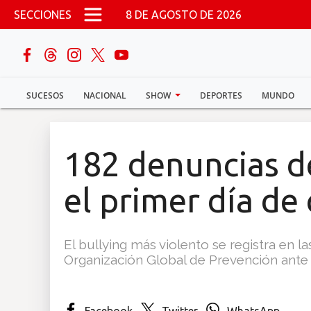
Pasar al contenido principal
SECCIONES
8 DE AGOSTO DE 2026
buscar
SUCESOS
NACIONAL
SHOW
DEPORTES
MUNDO
Sucesos
Nacional
182 denuncias d
Política
el primer día de 
Show
El bullying más violento se registra en l
Deportes
Organización Global de Prevención ante e
Mundo
Facebook
Twitter
WhatsApp