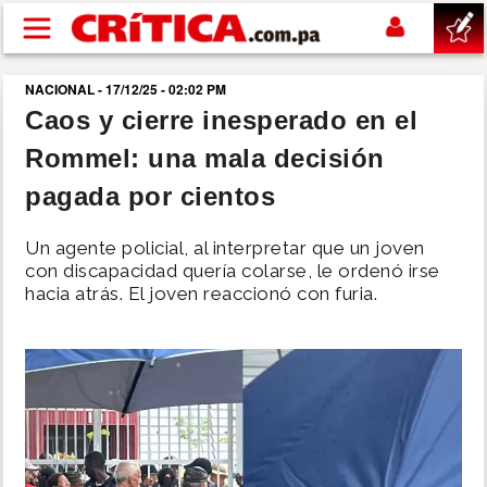
Pasar al contenido principal
NACIONAL - 17/12/25 - 02:02 PM
buscar
Caos y cierre inesperado en el
Rommel: una mala decisión
SUCESOS
pagada por cientos
NACIONAL
Un agente policial, al interpretar que un joven
con discapacidad quería colarse, le ordenó irse
POLÍTICA
hacia atrás. El joven reaccionó con furia.
SHOW
DEPORTES
MUNDO