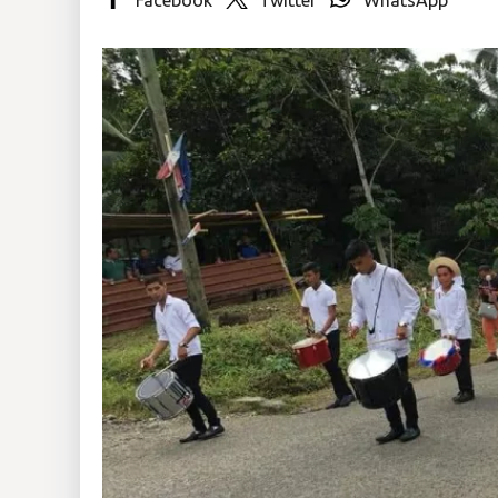
Insólitas
Multimedia
Impreso