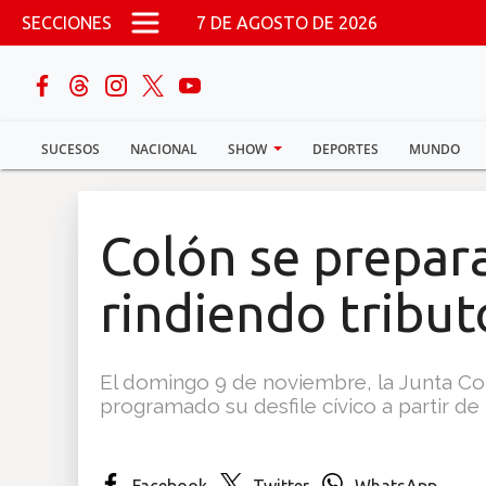
Pasar al contenido principal
SECCIONES
7 DE AGOSTO DE 2026
buscar
SUCESOS
NACIONAL
SHOW
DEPORTES
MUNDO
Sucesos
Nacional
Colón se prepara
Política
rindiendo tributo
Show
El domingo 9 de noviembre, la Junta Co
Deportes
programado su desfile cívico a partir de 
Mundo
Facebook
Twitter
WhatsApp