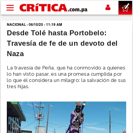
Pasar al contenido principal
NACIONAL - 06/10/25 - 11:19 AM
buscar
Desde Tolé hasta Portobelo:
Travesía de fe de un devoto del
SUCESOS
Naza
NACIONAL
La travesía de Peña, que ha conmovido a quienes
lo han visto pasar, es una promesa cumplida por
POLÍTICA
lo que él considera un milagro: la salvación de sus
tres hijas.
SHOW
DEPORTES
MUNDO