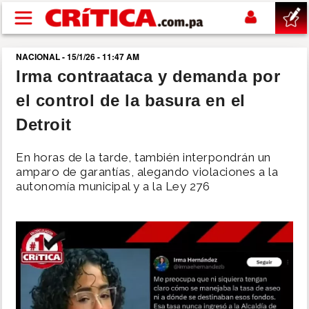
Pasar al contenido principal
NACIONAL - 15/1/26 - 11:47 AM
buscar
Irma contraataca y demanda por
el control de la basura en el
SUCESOS
Detroit
NACIONAL
En horas de la tarde, también interpondrán un
amparo de garantías, alegando violaciones a la
POLÍTICA
autonomía municipal y a la Ley 276
SHOW
DEPORTES
MUNDO