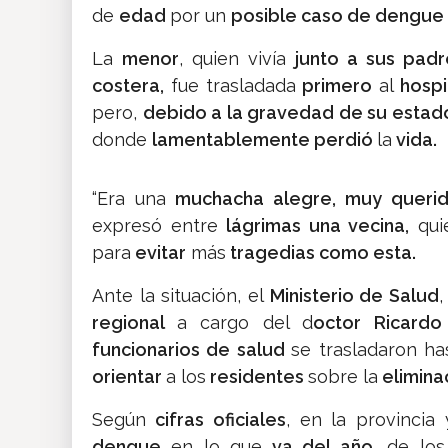
de
edad
por un
posible caso de dengue
La
menor
, quien vivía
junto a sus pad
costera,
fue trasladada
primero
al
hospi
pero,
debido a la gravedad de su estad
donde
lamentablemente perdió
la
vida.
“Era una
muchacha alegre, muy querid
expresó entre
lágrimas una vecina,
qui
para
evitar
más
tragedias como esta.
Ante la situación, el
Ministerio de Salud
,
regional
a cargo del d
octor Ricard
funcionarios de salud
se trasladaron h
orientar
a los
residentes
sobre la
elimina
Según
cifras oficiales
, en la provincia
dengue
en lo que
va del año,
de los