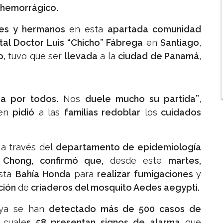
 hemorrágico.
res y hermanos
en esta
apartada comunidad
tal Doctor Luis “Chicho” Fábrega
en
Santiago
,
o,
tuvo que ser
llevada
a la
ciudad de Panamá
,
a por todos.
Nos
duele mucho su partida”
,
en
pidió
a las
familias redoblar
los
cuidados
 a través del
departamento de epidemiología
o Chong, confirmó que,
desde este
martes,
asta
Bahía Honda
para
realizar fumigaciones
y
ción
de
criaderos del mosquito Aedes aegypti.
 ya se han
detectado más de 500 casos de
 cuale
s 58 presentan signos de alarma
que