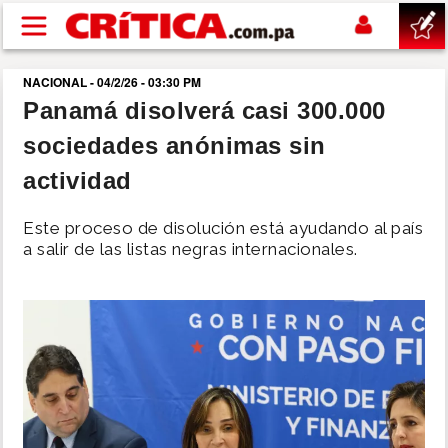
Pasar al contenido principal
NACIONAL - 04/2/26 - 03:30 PM
buscar
Panamá disolverá casi 300.000
sociedades anónimas sin
SUCESOS
actividad
NACIONAL
Este proceso de disolución está ayudando al país
a salir de las listas negras internacionales.
POLÍTICA
SHOW
DEPORTES
MUNDO