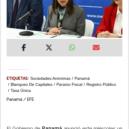
INSÓLITAS
MULTIMEDIA
IMPRESO
ETIQUETAS:
Sociedades Anónimas
Panamá
Blanqueo De Capitales
Paraíso Fiscal
Registro Público
Tasa Única
Panamá / EFE
Panamá
El Gobierno de
anunció este miércoles un