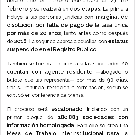
27 de
detalló que el proceso comenzará el
febrero
dos etapas
y se realizará en
. La primera
marginal de
incluye a las personas jurídicas con
disolución por falta de pago de la tasa única
por más de 20 años
, tanto antes como después
2016
estatus
de
. La segunda abarca a aquellas con
suspendido en el Registro Público
.
no
También se tomará en cuenta si las sociedades
cuentan con agente residente
—abogado o
90 días
bufete que las representa— por más de
,
tras su renuncia, remoción o terminación, según se
explicó en conferencia de prensa.
escalonado
El proceso será
, iniciando con un
180.883 sociedades con
primer bloque de
información homologada
. Para ello se creó una
Mesa de Trabajo Interinstitucional para la