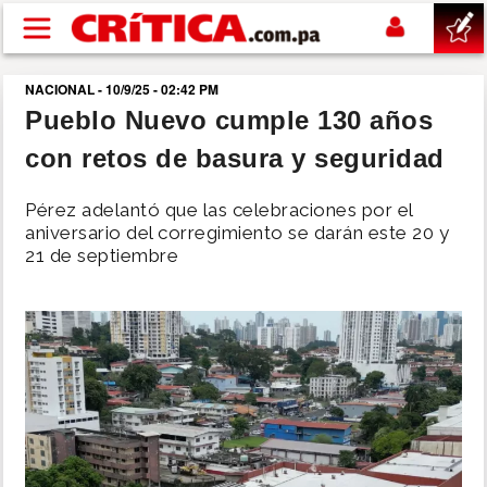
Pasar al contenido principal
NACIONAL - 10/9/25 - 02:42 PM
buscar
Pueblo Nuevo cumple 130 años
con retos de basura y seguridad
SUCESOS
Pérez adelantó que las celebraciones por el
NACIONAL
aniversario del corregimiento se darán este 20 y
21 de septiembre
POLÍTICA
SHOW
DEPORTES
MUNDO