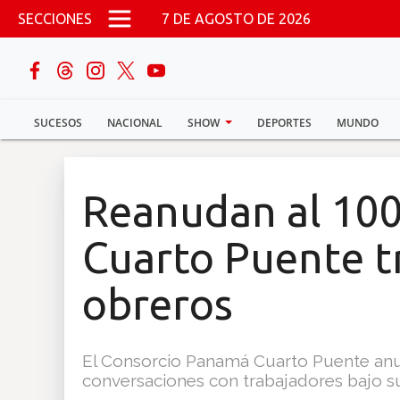
Pasar al contenido principal
SECCIONES
7 DE AGOSTO DE 2026
buscar
SUCESOS
NACIONAL
SHOW
DEPORTES
MUNDO
Sucesos
Nacional
Reanudan al 100
Política
Cuarto Puente t
Show
obreros
Deportes
El Consorcio Panamá Cuarto Puente anunc
conversaciones con trabajadores bajo su
Mundo