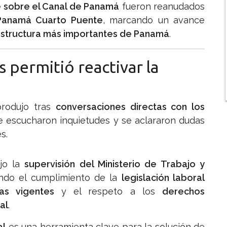
 sobre el Canal de Panamá
fueron reanudados
Panamá Cuarto Puente
, marcando un avance
estructura más importantes de Panamá
.
 permitió reactivar la
produjo tras
conversaciones directas con los
se escucharon inquietudes y se aclararon dudas
s.
ajo la
supervisión del Ministerio de Trabajo y
ando el cumplimiento de la
legislación laboral
as vigentes
y el respeto a los
derechos
al
.
al
es una herramienta clave para la solución de