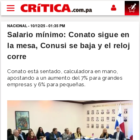
Pasar al contenido principal
NACIONAL - 10/12/25 - 01:35 PM
buscar
Salario mínimo: Conato sigue en
la mesa, Conusi se baja y el reloj
SUCESOS
corre
NACIONAL
Conato está sentado, calculadora en mano,
apostando a un aumento del 7% para grandes
POLÍTICA
empresas y 6% para pequeñas.
SHOW
DEPORTES
MUNDO