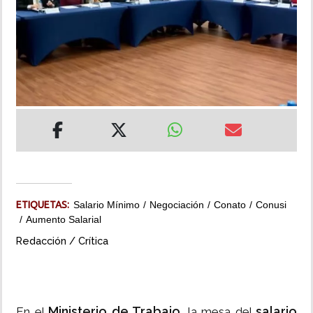
INSÓLITAS
MULTIMEDIA
IMPRESO
ETIQUETAS:
Salario Mínimo
Negociación
Conato
Conusi
Aumento Salarial
Redacción / Crítica
Ministerio de Trabajo
salario
En el
, la mesa del