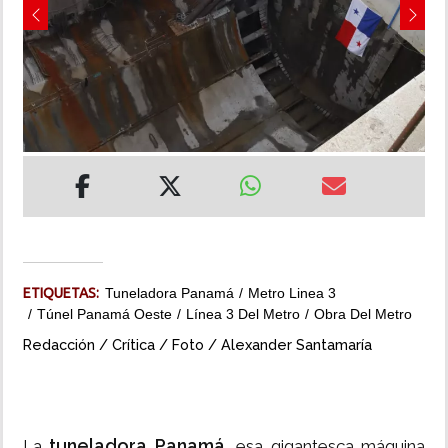
Previous
Next
INSÓLITAS
MULTIMEDIA
IMPRESO
ETIQUETAS:
Tuneladora Panamá
Metro Linea 3
Túnel Panamá Oeste
Línea 3 Del Metro
Obra Del Metro
Redacción / Crítica / Foto / Alexander Santamaría
tuneladora Panamá
La
, esa gigantesca máquina