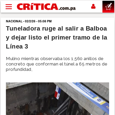
Pasar al contenido principal
NACIONAL - 02/2/26 - 05:08 PM
buscar
Tuneladora ruge al salir a Balboa
y dejar listo el primer tramo de la
SUCESOS
Línea 3
NACIONAL
Mulino mientras observaba los 1,560 anillos de
concreto que conforman el túnel a 65 metros de
POLÍTICA
profundidad,
SHOW
DEPORTES
MUNDO