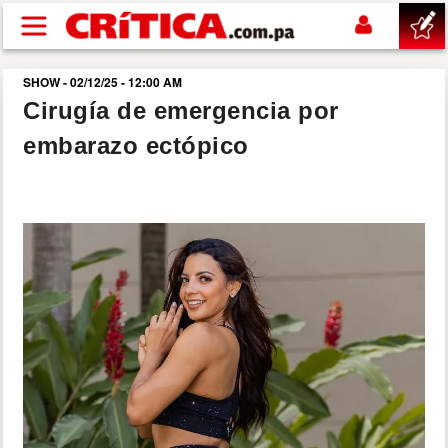
Pasar al contenido principal
SHOW - 02/12/25 - 12:00 AM
buscar
Cirugía de emergencia por
embarazo ectópico
SUCESOS
NACIONAL
POLÍTICA
SHOW
DEPORTES
MUNDO