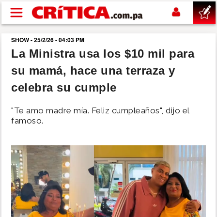
Pasar al contenido principal
SHOW - 25/2/26 - 04:03 PM
buscar
La Ministra usa los $10 mil para
su mamá, hace una terraza y
SUCESOS
celebra su cumple
NACIONAL
"Te amo madre mía. Feliz cumpleaños", dijo el
famoso.
POLÍTICA
SHOW
DEPORTES
MUNDO