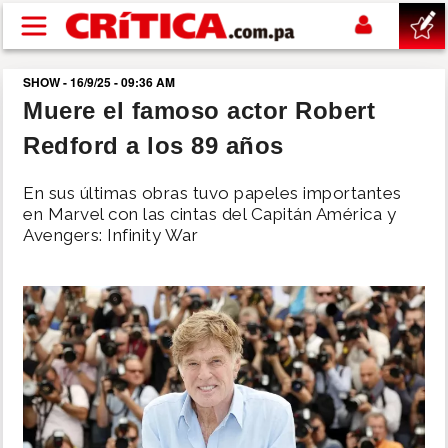
Pasar al contenido principal
SHOW - 16/9/25 - 09:36 AM
buscar
Muere el famoso actor Robert
Redford a los 89 años
SUCESOS
En sus últimas obras tuvo papeles importantes
NACIONAL
en Marvel con las cintas del Capitán América y
Avengers: Infinity War
POLÍTICA
SHOW
DEPORTES
MUNDO