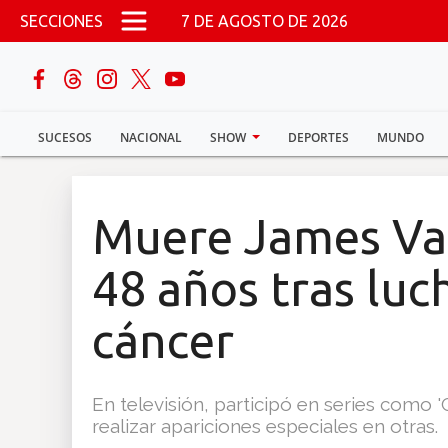
Pasar al contenido principal
SECCIONES
7 DE AGOSTO DE 2026
buscar
SUCESOS
NACIONAL
SHOW
DEPORTES
MUNDO
Sucesos
Nacional
Muere James Van
Política
48 años tras luc
Show
cáncer
Deportes
En televisión, participó en series como 'C
realizar apariciones especiales en otras.
Mundo