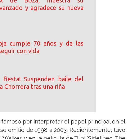
 ex de Boza, muestra su
vanzado y agradece su nueva
oja cumple 70 años y da las
seguir con vida
a fiesta! Suspenden baile del
 Chorrera tras una riña
famoso por interpretar el papel principal en el
 se emitió de 1998 a 2003. Recientemente, tuvo
Walker’ y en la película de Tubi ‘Sidelined: The