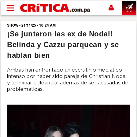
Pasar al contenido principal
SHOW - 21/11/25 - 10:24 AM
buscar
¡Se juntaron las ex de Nodal!
Belinda y Cazzu parquean y se
SUCESOS
hablan bien
NACIONAL
Ambas han enfrentado un escrutinio mediático
intenso por haber sido pareja de Christian Nodal
POLÍTICA
y terminar peleando, además de ser acusadas de
problemáticas.
SHOW
DEPORTES
MUNDO