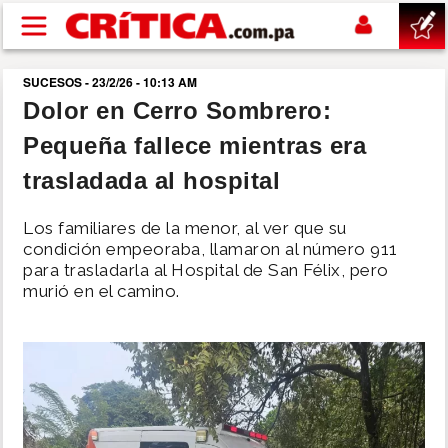
Pasar al contenido principal
SUCESOS - 23/2/26 - 10:13 AM
buscar
Dolor en Cerro Sombrero:
Pequeña fallece mientras era
SUCESOS
trasladada al hospital
NACIONAL
Los familiares de la menor, al ver que su
condición empeoraba, llamaron al número 911
POLÍTICA
para trasladarla al Hospital de San Félix, pero
murió en el camino.
SHOW
DEPORTES
MUNDO