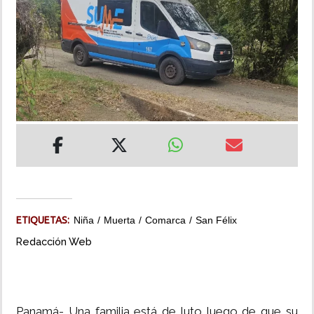
INSÓLITAS
MULTIMEDIA
IMPRESO
ETIQUETAS:
Niña
Muerta
Comarca
San Félix
Redacción Web
Panamá- Una familia está de luto luego de que su