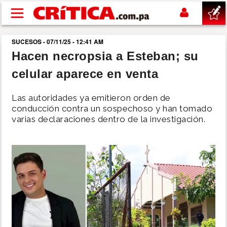
Pasar al contenido principal
SUCESOS - 07/11/25 - 12:41 AM
buscar
Hacen necropsia a Esteban; su
celular aparece en venta
SUCESOS
Las autoridades ya emitieron orden de
NACIONAL
conducción contra un sospechoso y han tomado
varias declaraciones dentro de la investigación.
POLÍTICA
SHOW
DEPORTES
MUNDO