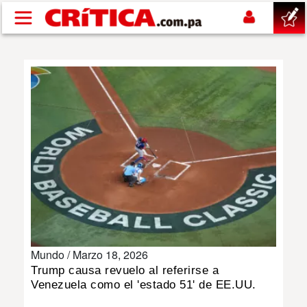
Pasar al contenido principal
buscar
SUCESOS
NACIONAL
POLÍTICA
SHOW
Mundo /
Marzo 18, 2026
DEPORTES
Trump causa revuelo al referirse a
Venezuela como el 'estado 51' de EE.UU.
MUNDO