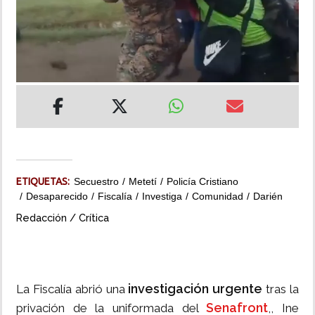
INSÓLITAS
MULTIMEDIA
IMPRESO
ETIQUETAS:
Secuestro
Metetí
Policía Cristiano
Desaparecido
Fiscalía
Investiga
Comunidad
Darién
Redacción / Crítica
investigación urgente
La Fiscalía abrió una
tras la
Senafront
privación de la uniformada del
,, Ine