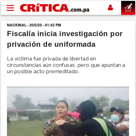
Pasar al contenido principal
NACIONAL - 20/5/25 - 01:42 PM
buscar
Fiscalía inicia investigación por
privación de uniformada
SUCESOS
La víctima fue privada de libertad en
NACIONAL
circunstancias aún confusas, pero que apuntan a
un posible acto premeditado.
POLÍTICA
SHOW
DEPORTES
MUNDO