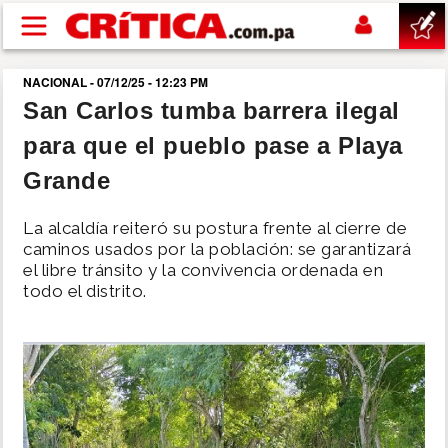
Pasar al contenido principal
NACIONAL - 07/12/25 - 12:23 PM
buscar
San Carlos tumba barrera ilegal
para que el pueblo pase a Playa
SUCESOS
Grande
NACIONAL
La alcaldía reiteró su postura frente al cierre de
caminos usados por la población: se garantizará
POLÍTICA
el libre tránsito y la convivencia ordenada en
todo el distrito.
SHOW
DEPORTES
MUNDO