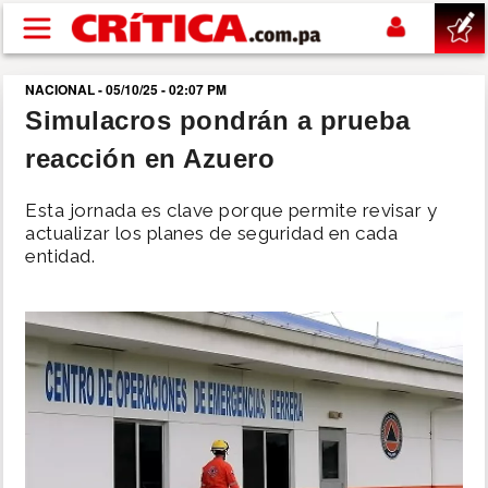
Pasar al contenido principal
NACIONAL - 05/10/25 - 02:07 PM
buscar
Simulacros pondrán a prueba
reacción en Azuero
SUCESOS
Esta jornada es clave porque permite revisar y
NACIONAL
actualizar los planes de seguridad en cada
entidad.
POLÍTICA
SHOW
DEPORTES
MUNDO