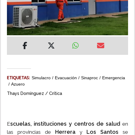
INSÓLITAS
MULTIMEDIA
IMPRESO
ETIQUETAS:
Simulacro
Evacuación
Sinaproc
Emergencia
Azuero
Thays Domínguez / Crítica
scuelas, instituciones y centros de salud
E
en
Herrera
Los Santos
las provincias de
y
se