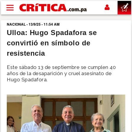
Pasar al contenido principal
NACIONAL - 13/9/25 - 11:54 AM
buscar
Ulloa: Hugo Spadafora se
convirtió en símbolo de
SUCESOS
resistencia
NACIONAL
Este sábado 13 de septiembre se cumplen 40
años de la desaparición y cruel asesinato de
POLÍTICA
Hugo Spadafora.
SHOW
DEPORTES
MUNDO