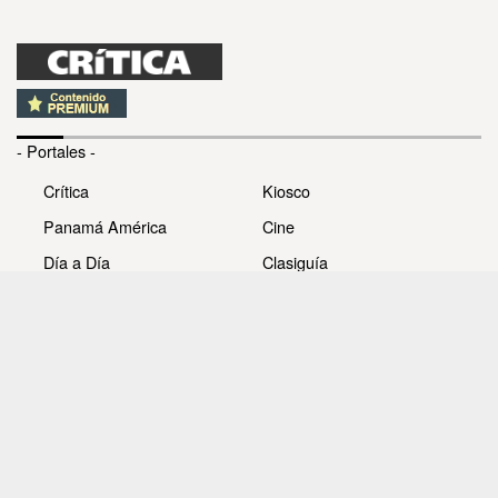
- Portales -
Crítica
Kiosco
Panamá América
Cine
Día a Día
Clasiguía
Mujer
Prémiate
Recetas
Impresora Pacífico
- Redes sociales -
Noticias
Whatsappcri
Videos
Galerías