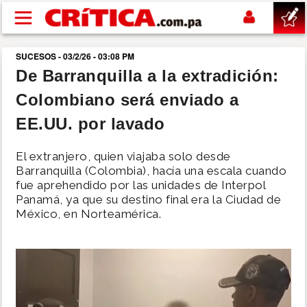
Pasar al contenido principal
SUCESOS - 03/2/26 - 03:08 PM
buscar
De Barranquilla a la extradición:
Colombiano será enviado a
SUCESOS
EE.UU. por lavado
NACIONAL
El extranjero, quien viajaba solo desde
Barranquilla (Colombia), hacía una escala cuando
POLÍTICA
fue aprehendido por las unidades de Interpol
Panamá, ya que su destino final era la Ciudad de
México, en Norteamérica.
SHOW
DEPORTES
MUNDO