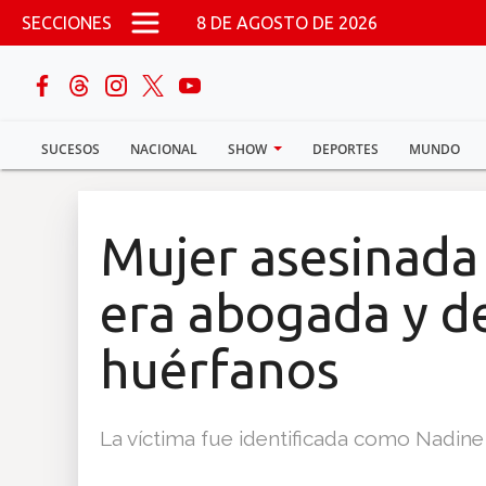
Pasar al contenido principal
SECCIONES
8 DE AGOSTO DE 2026
buscar
SUCESOS
NACIONAL
SHOW
DEPORTES
MUNDO
Sucesos
Nacional
Mujer asesinada 
Política
era abogada y de
Show
huérfanos
Deportes
La víctima fue identificada como Nadine 
Mundo