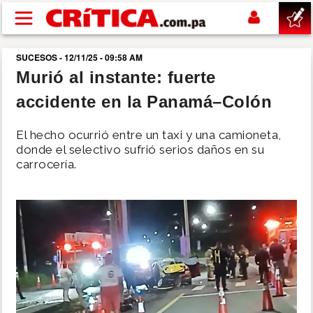
Pasar al contenido principal
SUCESOS - 12/11/25 - 09:58 AM
buscar
Murió al instante: fuerte
accidente en la Panamá–Colón
SUCESOS
El hecho ocurrió entre un taxi y una camioneta,
NACIONAL
donde el selectivo sufrió serios daños en su
carrocería.
POLÍTICA
SHOW
DEPORTES
MUNDO