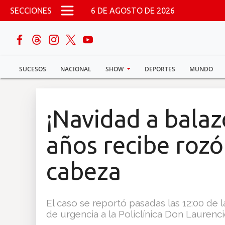
Pasar al contenido principal
SECCIONES
6 DE AGOSTO DE 2026
buscar
SUCESOS
NACIONAL
SHOW
DEPORTES
MUNDO
Sucesos
Nacional
¡Navidad a balaz
Política
años recibe rozó
Show
cabeza
Deportes
El caso se reportó pasadas las 12:00 de
de urgencia a la Policlínica Don Laurenc
Mundo