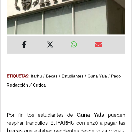
INSÓLITAS
MULTIMEDIA
IMPRESO
ETIQUETAS:
Ifarhu
Becas
Estudiantes
Guna Yala
Pago
Redacción / Crítica
Guna Yala
Por fin los estudiantes de
pueden
IFARHU
respirar tranquilos. El
comenzó a pagar las
becas
que estaban pendientes desde 2024 y 2025.