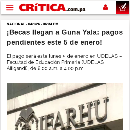
Pasar al contenido principal
NACIONAL - 04/1/26 - 06:34 PM
buscar
¡Becas llegan a Guna Yala: pagos
pendientes este 5 de enero!
SUCESOS
El pago será este lunes 5 de enero en UDELAS –
NACIONAL
Facultad de Educación Primaria (UDELAS
Ailigandí), de 8:00 a.m. a 4:00 p.m
POLÍTICA
SHOW
DEPORTES
MUNDO