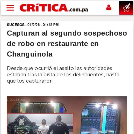
Pasar al contenido principal
SUCESOS - 01/2/26 - 01:12 PM
buscar
Capturan al segundo sospechoso
de robo en restaurante en
SUCESOS
Changuinola
NACIONAL
Desde que ocurrió el asalto las autoridades
estaban tras la pista de los delincuentes, hasta
POLÍTICA
que los capturaron
SHOW
DEPORTES
MUNDO